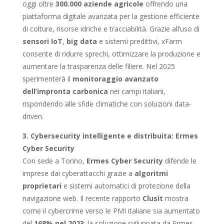
oggi oltre
300.000 aziende agricole
offrendo una
piattaforma digitale avanzata per la gestione efficiente
di colture, risorse idriche e tracciabilità. Grazie all’uso di
sensori IoT
,
big data
e sistemi predittivi, xFarm
consente di ridurre sprechi, ottimizzare la produzione e
aumentare la trasparenza delle filiere. Nel 2025
sperimenterà il
monitoraggio avanzato
dell’impronta carbonica
nei campi italiani,
rispondendo alle sfide climatiche con soluzioni data-
driven.
3. Cybersecurity intelligente e distribuita: Ermes
Cyber Security
Con sede a Torino,
Ermes Cyber Security
difende le
imprese dai cyberattacchi grazie a
algoritmi
proprietari
e sistemi automatici di protezione della
navigazione web. Il recente rapporto
Clusit
mostra
come il cybercrime verso le PMI italiane sia aumentato
del
168% nel 2023
: la soluzione sviluppata da Ermes